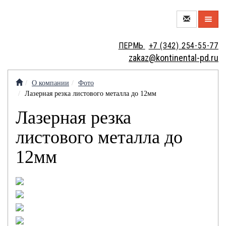
О
ПЕРМЬ
+7 (342) 254-55-77
КОМПАНИИ
zakaz@kontinental-pd.ru
НОВЫЙ
ЦЕХ
О компании
Фото
Лазерная резка листового металла до 12мм
МЕТАЛЛОТОРГОВЛЯ
Лазерная резка
листового металла до
МЕТАЛЛООБРАБОТКА
12мм
МЕТАЛЛОИЗДЕЛИЯ
КОНТАКТЫ
КРАНОВЫЕ
ВАКАНСИИ